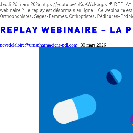
Jeudi 26 mars 2026 https://youtu.be/pKqKWck3qps 🎥 REPLAY DI
webinaire ? Le replay est désormais en ligne ! Ce webinaire e
Orthophonistes, Sages-Femmes, Orthoptistes, Pédicures-Podolog
REPLAY WEBINAIRE – LA P
paysdelaloire@urpspharmaciens-pdl.com
|
30 mars 2026