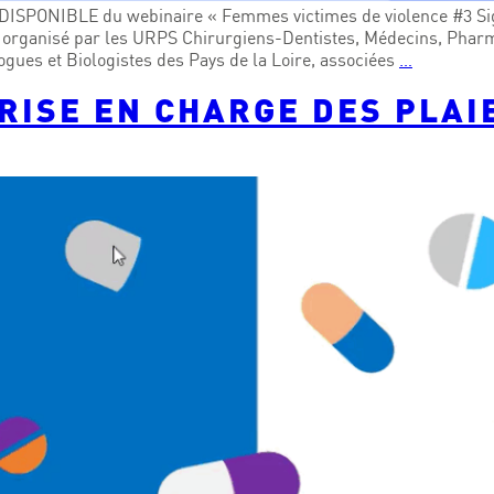
SPONIBLE du webinaire « Femmes victimes de violence #3 Signa
st organisé par les URPS Chirurgiens-Dentistes, Médecins, Phar
ues et Biologistes des Pays de la Loire, associées
…
RISE EN CHARGE DES PLAI