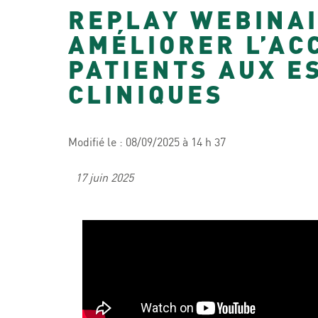
REPLAY WEBINAI
AMÉLIORER L’AC
PATIENTS AUX E
CLINIQUES
Modifié le : 08/09/2025 à 14 h 37
17 juin 2025
REPLAY WEBINAIRE –
Photoprotection : comme
mieux conseiller vos
patients ?
Jeudi 2 avril 2026
https://youtu.be/4uBM1h5oAfA?
si=DVum1JCS8tw-dzZJ 🎥 REPL
DISPONIBLE du webinaire «