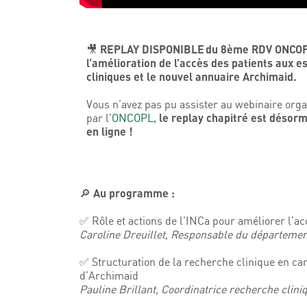
Photoprotection : comment mieux
REPLAY DISPONIBLE du 8ème RDV ONCOP
🎥
l’amélioration de l’accès des patients aux e
cliniques et le nouvel annuaire Archimaid.
Vous n’avez pas pu assister au webinaire org
l
e replay chapitré est désorm
par l’
ONCOPL,
en ligne !
Au programme :
🔎
✅​ Rôle et actions de l’INCa pour améliorer l’a
Caroline Dreuillet, Responsable du départemen
✅​ Structuration de la recherche clinique en c
d’Archimaid
Pauline Brillant, Coordinatrice recherche cli