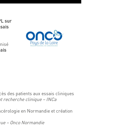
...
Présentation de l’Équipe Mobile...
L sur
Voir la vidéo
Voir la vidéo
ssais
anisé
ais
ccès des patients aux essais cliniques
t recherche clinique – INCa
ancérologie en Normandie et création
nique – Onco Normandie