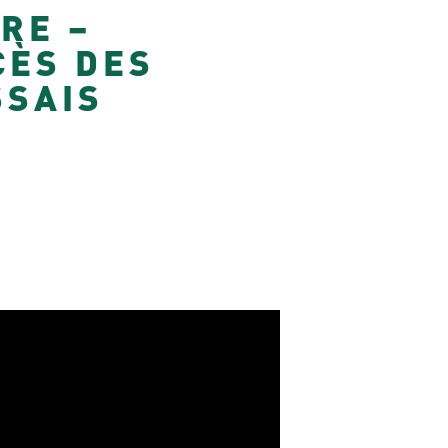
RE –
CÈS DES
SSAIS
REPLAY WEBINAIRE –
nt
« Présentation de l’Équipe
Mobile de Gériatrie
Territoriale (EMGT) » avec
le CHU de Nantes
Mardi 9 juin 2026
AY
https://youtu.be/caoe0t9ZIKM 🎥
REPLAY DISPONIBLE du webinaire «